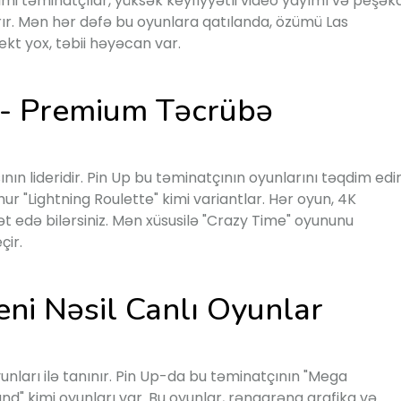
mi təminatçılar, yüksək keyfiyyətli video yayımı və peşək
arır. Mən hər dəfə bu oyunlara qatılanda, özümü Las
ekt yox, təbii həyəcan var.
 - Premium Təcrübə
ın lideridir. Pin Up bu təminatçının oyunlarını təqdim edir
r "Lightning Roulette" kimi variantlar. Hər oyun, 4K
bət edə bilərsiniz. Mən xüsusilə "Crazy Time" oyununu
çir.
eni Nəsil Canlı Oyunlar
yunları ilə tanınır. Pin Up-da bu təminatçının "Mega
" kimi oyunları var. Bu oyunlar, rəngarəng qrafika və