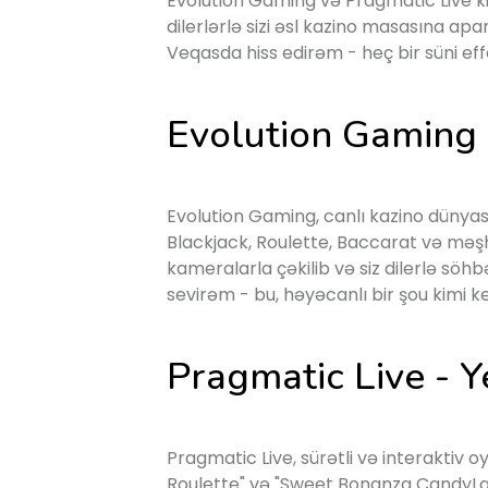
Evolution Gaming və Pragmatic Live ki
dilerlərlə sizi əsl kazino masasına ap
Veqasda hiss edirəm - heç bir süni eff
Evolution Gaming
Evolution Gaming, canlı kazino dünyasın
Blackjack, Roulette, Baccarat və məşhu
kameralarla çəkilib və siz dilerlə söh
sevirəm - bu, həyəcanlı bir şou kimi ke
Pragmatic Live - Y
Pragmatic Live, sürətli və interaktiv o
Roulette" və "Sweet Bonanza CandyLand