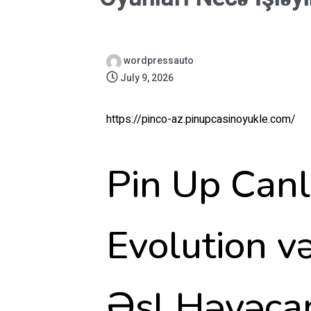
wordpressauto
July 9, 2026
https://pinco-az.pinupcasinoyukle.com/
Pin Up Canlı
Evolution və
Əsl Həyəca