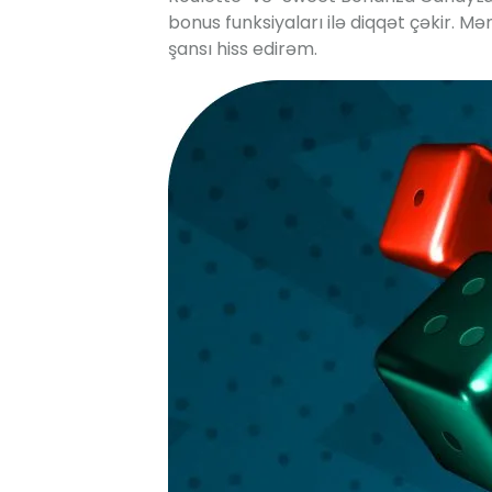
bonus funksiyaları ilə diqqət çəkir.
şansı hiss edirəm.